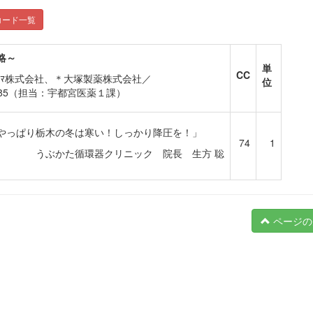
コード一覧
戦略～
単
CC
ﾌｧｰﾏ株式会社、＊大塚製薬株式会社／
位
885（担当：宇都宮医薬１課）
やっぱり栃木の冬は寒い！しっかり降圧を！」
74
1
うぶかた循環器クリニック 院長 生方 聡
ページの