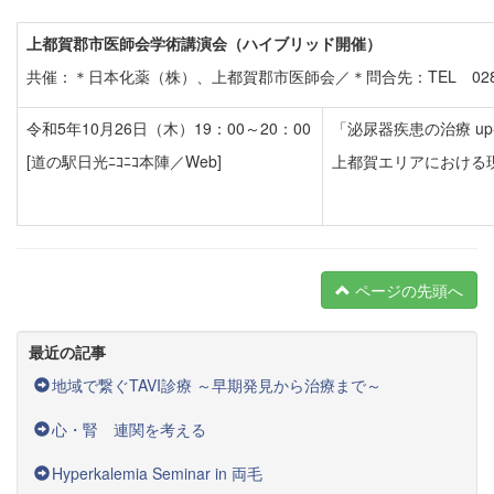
上都賀郡市医師会学術講演会（ハイブリッド開催）
共催：＊日本化薬（株）、上都賀郡市医師会／＊問合先：TEL 028-60
令和5年10月26日（木）19：00～20：00
「泌尿器疾患の治療 up-t
[道の駅日光ﾆｺﾆｺ本陣／Web]
上都賀エリアにおける
ページの先頭へ
最近の記事
地域で繋ぐTAVI診療 ～早期発見から治療まで～
心・腎 連関を考える
Hyperkalemia Seminar in 両毛