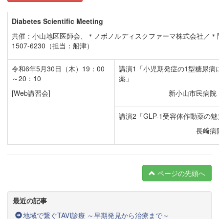
Diabetes Scientific Meeting
共催：小山地区医師会、
＊
ノボノルディスクファーマ株式会社／＊問合
1507-6230（担当：船津）
令和6年5月30日（木）19：00
講演1「小児期発症の1型糖尿病に
～20：10
薬」
[Web講習会]
新小山市民病院
講演2「GLP-1受容体作動薬の
長﨑病
ページの先頭へ
最近の記事
地域で繋ぐTAVI診療 ～早期発見から治療まで～