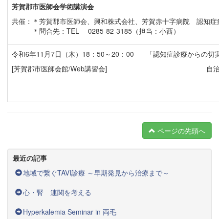
芳賀郡市医師会学術講演会
共催：
＊
芳賀郡市医師会、興和株式会社、芳賀赤十字病院 認知症
＊問合先：TEL 0285-82-3185（担当：小西）
令和6年11月7日（木）18：50～20：00
「認知症診療からの切
[芳賀郡市医師会館/Web講習会]
自
ページの先頭へ
最近の記事
地域で繋ぐTAVI診療 ～早期発見から治療まで～
心・腎 連関を考える
Hyperkalemia Seminar in 両毛