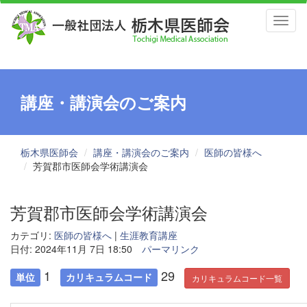
Toggl
naviga
講座・講演会のご案内
栃木県医師会
講座・講演会のご案内
医師の皆様へ
芳賀郡市医師会学術講演会
芳賀郡市医師会学術講演会
カテゴリ:
医師の皆様へ
|
生涯教育講座
日付: 2024年11月 7日 18:50
パーマリンク
1
29
単位
カリキュラムコード
カリキュラムコード一覧