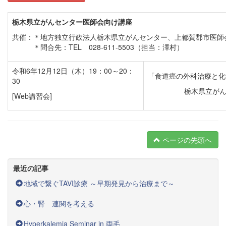
栃木県立がんセンター医師会向け講座
共催：＊地方独立行政法人栃木県立がんセンター、上都賀郡市医師
＊問合先：TEL 028-611-5503（担当：澤村）
令和6年12月12日（木）19：00～20：
「食道癌の外科治療と化
30
栃木県立がん
[Web講習会]
ページの先頭へ
最近の記事
地域で繋ぐTAVI診療 ～早期発見から治療まで～
心・腎 連関を考える
Hyperkalemia Seminar in 両毛