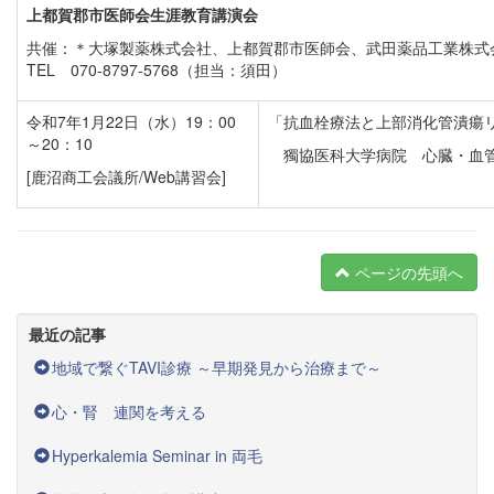
上都賀郡市医師会生涯教育講演会
共催：＊大塚製薬株式会社、上都賀郡市医師会、武田薬品工業株式
TEL 070-8797-5768（担当：須田）
令和7年1月22日（水）19：00
「抗血栓療法と上部消化管潰瘍
～20：10
獨協医科大学病院 心臓・血管
[鹿沼商工会議所/Web講習会]
ページの先頭へ
最近の記事
地域で繋ぐTAVI診療 ～早期発見から治療まで～
心・腎 連関を考える
Hyperkalemia Seminar in 両毛