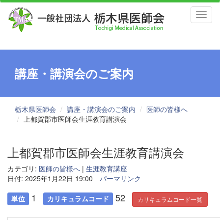
Toggl
naviga
講座・講演会のご案内
栃木県医師会
講座・講演会のご案内
医師の皆様へ
上都賀郡市医師会生涯教育講演会
上都賀郡市医師会生涯教育講演会
カテゴリ:
医師の皆様へ
|
生涯教育講座
日付: 2025年1月22日 19:00
パーマリンク
1
52
単位
カリキュラムコード
カリキュラムコード一覧