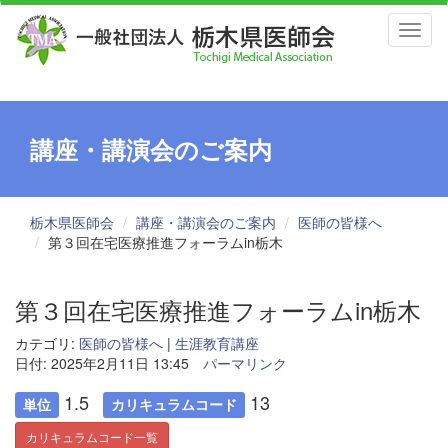
Toggl
naviga
講座・講演会のご案内
栃木県医師会
講座・講演会のご案内
医師の皆様へ
第３回在宅医療推進フォーラムin栃木
第３回在宅医療推進フォーラムin栃木
カテゴリ:
医師の皆様へ
|
生涯教育講座
日付: 2025年2月11日 13:45
パーマリンク
1.5
13
単位
カリキュラムコード
カリキュラムコード一覧