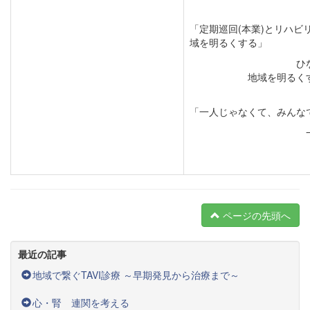
「定期巡回(本業)とリハビ
域を明るくする」
ひ
地域を明るく
「一人じゃなくて、みんな
ページの先頭へ
最近の記事
地域で繋ぐTAVI診療 ～早期発見から治療まで～
心・腎 連関を考える