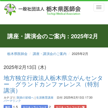
Toggl
naviga
講座・講演会のご案内 : 2025年2月
栃木県医師会
講座・講演会のご案内
2025年2月
2025年2月13日 (木)
地方独立行政法人栃木県立がんセンタ
ー グランドカンファレンス（特別
講演）
カテゴリ:
医師の皆様へ
|
生涯教育講座
日付: 2025年2月13日 17:30
パーマリンク
1.5
2
単位
カリキュラムコード
カリキュラムコード一覧