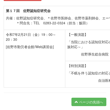
第１７回 佐野認知症研究会
共催：佐野認知症研究会、＊佐野市医師会、佐野市薬剤師会、エー
＊問合先：TEL 0283-22-0324（担当：飯田）
令和7年2月21日（金）19：00～
【一般演題】
20：30
「当院における認知症対応
[佐野市勤労者会館/Web講習会]
族対応～」
佐野厚生総合病院
【特別演題】
「不眠を伴う認知症の対応
自治医
ページの先頭へ