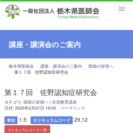
Toggl
naviga
講座・講演会のご案内
栃木県医師会
講座・講演会のご案内
医師の皆様へ
第１７回 佐野認知症研究会
第１７回 佐野認知症研究会
カテゴリ:
医師の皆様へ
|
生涯教育講座
日付: 2025年2月21日 19:00
パーマリンク
1.5
29,12
単位
カリキュラムコード
カリキュラムコード一覧