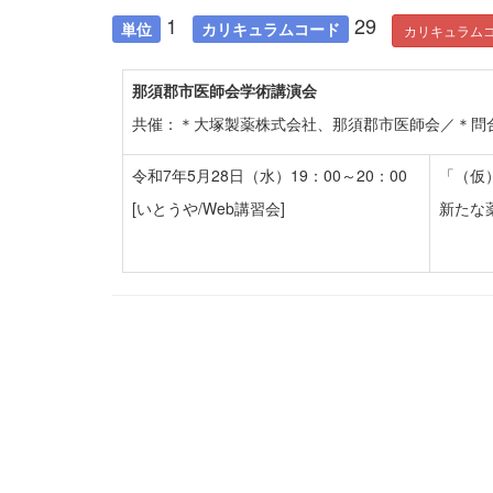
1
29
単位
カリキュラムコード
カリキュラム
那須郡市医師会学術講演会
共催：＊大塚製薬株式会社、那須郡市医師会／＊問合先：T
令和7年5月28日（水）19：00～20：00
「（仮
[いとうや/Web講習会]
新たな