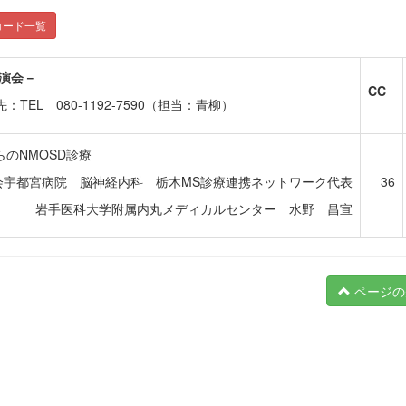
コード一覧
講演会－
CC
L 080-1192-7590（担当：青柳）
らのNMOSD診療
会宇都宮病院 脳神経内科 栃木MS診療連携ネットワーク代表
36
岩手医科大学附属内丸メディカルセンター 水野 昌宣
ページの