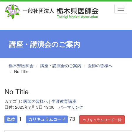
Toggl
naviga
講座・講演会のご案内
栃木県医師会
講座・講演会のご案内
医師の皆様へ
No Title
No Title
カテゴリ:
医師の皆様へ
|
生涯教育講座
日付: 2025年7月 3日 19:00
パーマリンク
1
73
単位
カリキュラムコード
カリキュラムコード一覧