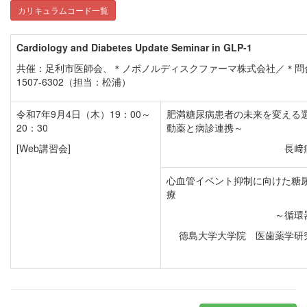
カリキュラムコード一覧
Cardiology and Diabetes Update Seminar in GLP-1
共催：足利市医師会、＊ノボノルディスクファーマ株式会社／＊問合先
1507-6302（担当：松浦）
令和7年9月4日（木）19：00～
肥満糖尿病患者の未来を変える選
20：30
動薬と病診連携～
[Web講習会]
長﨑
心血管イベント抑制に向けた糖
療
～循環
徳島大学大学院 医歯薬学研