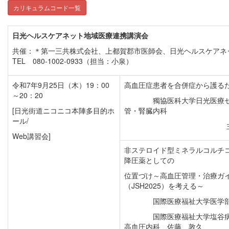
カリキュラムコード一覧
日光ヘルスケアネット地域医療連携講演会
共催：＊第一三共株式会社、上都賀郡市医師会、日光ヘルスケアネ
TEL 080-1002-0933（担当：小泉）
令和7年9月25日（木）19：00
高血圧症患者を合併症から護る
～20：20
獨協医科大学日光医療セン
[日光街道ニコニコ本陣多目的ホ
管・腎臓内科
ール/
Web講習会]
非ステロイド型ミネラルコルチ
降圧薬としての
位置づけ～高血圧管理・治療ガ
（JSH2025）を考える～
国際医療福祉大学医学部
国際医療福祉大学塩谷病院
高血圧内科 佐藤 敦久