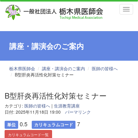
Toggl
naviga
講座・講演会のご案内
栃木県医師会
講座・講演会のご案内
医師の皆様へ
B型肝炎再活性化対策セミナー
B型肝炎再活性化対策セミナー
カテゴリ:
医師の皆様へ
|
生涯教育講座
日付: 2025年11月18日 19:00
パーマリンク
0.5
7
単位
カリキュラムコード
カリキュラムコード一覧