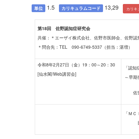
1.5
13,29
単位
カリキュラムコード
カリキ
第18回 佐野認知症研究会
共催：＊エーザイ株式会社、佐野市医師会、佐野認
＊問合先：TEL 090-6749-5337（担当：湛増）
令和8年2月27日（金）19：00～20：30
「認知
[仙水閣/Web講習会]
～早期
佐
「ＭＣ