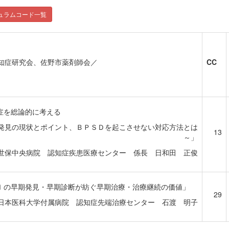
ュラムコード一覧
知症研究会、佐野市薬剤師会／
CC
症を総論的に考える
発見の現状とポイント、ＢＰＳＤを起こさせない対応方法とは
13
～」
世保中央病院 認知症疾患医療センター 係長 日和田 正俊
Ｉの早期発見・早期診断が紡ぐ早期治療・治療継続の価値」
29
日本医科大学付属病院 認知症先端治療センター 石渡 明子