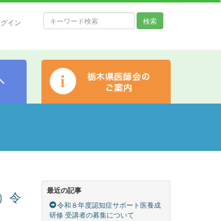
検索
ログイン
最近の記事
）令
令和８年度認知症サポート医養成
研修 受講者の募集について