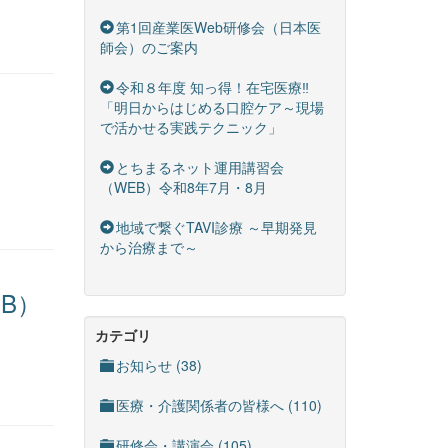
第1回産業医Web研修会（日本医
師会）のご案内
令和８年度 知っ得！在宅医療‼
「明日からはじめる口腔ケア～現場
で活かせる実践テクニック」
とちまるネット運用講習会
（WEB）令和8年7月・8月
地域で繋ぐTAVI診療 ～早期発見
から治療まで～
B）
カテゴリ
お知らせ (38)
医療・介護関係者の皆様へ (110)
研修会・講演会 (105)