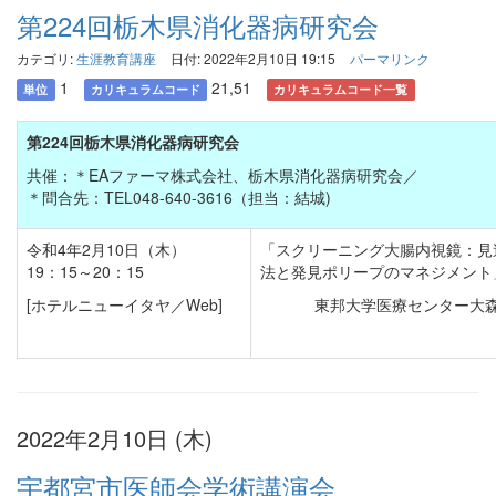
第224回栃木県消化器病研究会
カテゴリ:
生涯教育講座
日付: 2022年2月10日 19:15
パーマリンク
1
21,51
単位
カリキュラムコード
カリキュラムコード一覧
第224回栃木県消化器病研究会
共催：＊EAファーマ株式会社、栃木県消化器病研究会／
＊問合先：TEL048-640-3616（担当：結城)
令和4年2月10日（木）
「スクリーニング大腸内視鏡：見
19：15～20：15
法と発見ポリープのマネジメント
[ホテルニューイタヤ／Web]
東邦大学医療センター大
2022年2月10日 (木)
宇都宮市医師会学術講演会