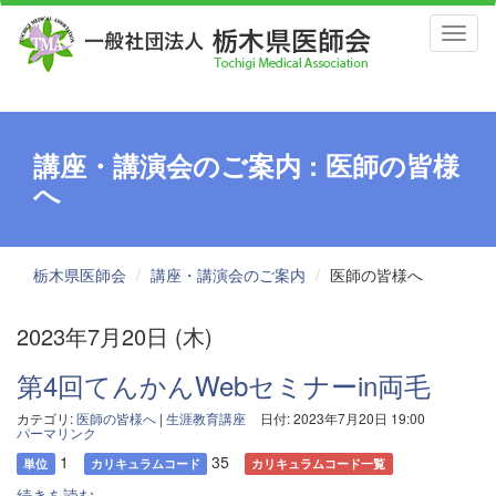
Toggl
naviga
講座・講演会のご案内 : 医師の皆様
へ
栃木県医師会
講座・講演会のご案内
医師の皆様へ
2023年7月20日 (木)
第4回てんかんWebセミナーin両毛
カテゴリ:
医師の皆様へ
|
生涯教育講座
日付: 2023年7月20日 19:00
パーマリンク
1
35
単位
カリキュラムコード
カリキュラムコード一覧
続きを読む