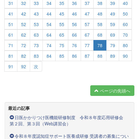
31
32
33
34
35
36
37
38
39
40
41
42
43
44
45
46
47
48
49
50
51
52
53
54
55
56
57
58
59
60
61
62
63
64
65
66
67
68
69
70
71
72
73
74
75
76
77
78
79
80
81
82
83
84
85
86
87
88
89
90
91
92
次
ページの先頭へ
最近の記事
日医かかりつけ医機能研修制度 令和８年度応用研修会
第２回、第３回（Web講習会）
令和８年度認知症サポート医養成研修 受講者の募集につい