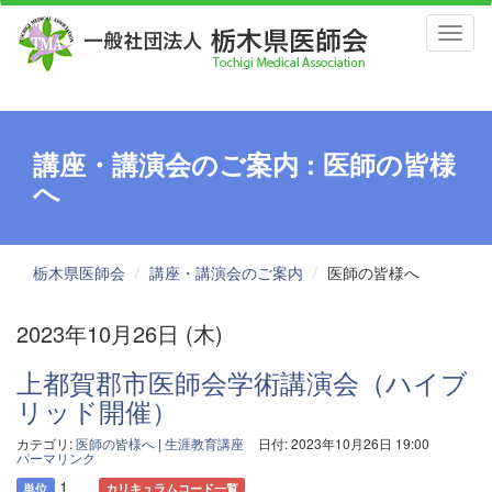
Toggl
naviga
講座・講演会のご案内 : 医師の皆様
へ
栃木県医師会
講座・講演会のご案内
医師の皆様へ
2023年10月26日 (木)
上都賀郡市医師会学術講演会（ハイブ
リッド開催）
カテゴリ:
医師の皆様へ
|
生涯教育講座
日付: 2023年10月26日 19:00
パーマリンク
1
単位
カリキュラムコード一覧