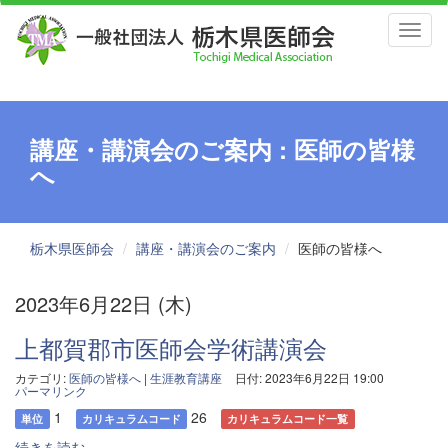
Toggl
naviga
講座・講演会のご案内 : 医師の皆様
へ
栃木県医師会
講座・講演会のご案内
医師の皆様へ
2023年6月22日 (木)
上都賀郡市医師会学術講演会
カテゴリ:
医師の皆様へ
|
生涯教育講座
日付: 2023年6月22日 19:00
パーマリンク
1
26
単位
カリキュラムコード
カリキュラムコード一覧
続きを読む