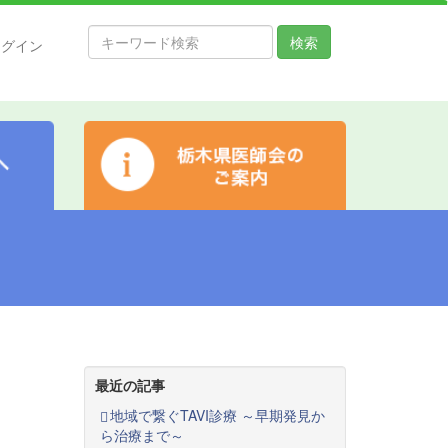
検索
ログイン
最近の記事
地域で繋ぐTAVI診療 ～早期発見か
ら治療まで～