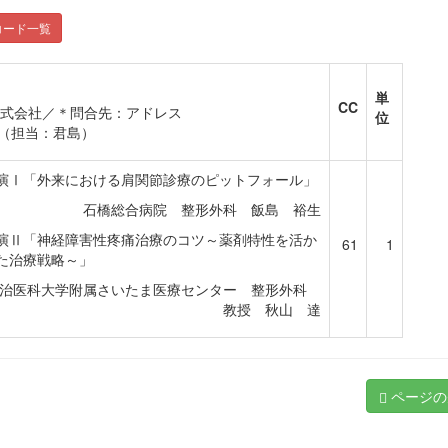
コード一覧
単
CC
株式会社／＊問合先：アドレス
位
o.com（担当：君島）
演Ⅰ「外来における肩関節診療のピットフォール」
石橋総合病院 整形外科 飯島 裕生
演Ⅱ「神経障害性疼痛治療のコツ～薬剤特性を活か
61
1
た治療戦略～」
治医科大学附属さいたま医療センター 整形外科
教授 秋山 達
ページの