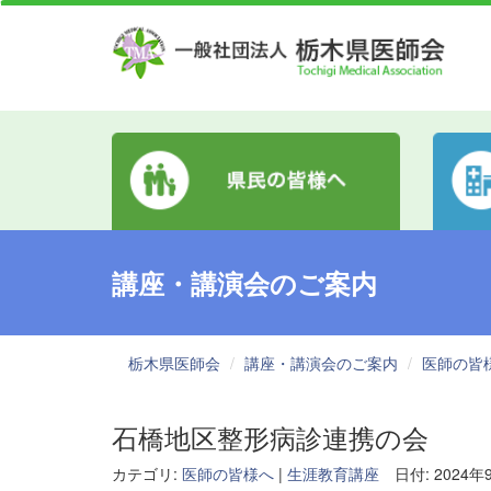
講座・講演会のご案内
栃木県医師会
講座・講演会のご案内
医師の皆
石橋地区整形病診連携の会
カテゴリ:
医師の皆様へ
|
生涯教育講座
日付: 2024年9