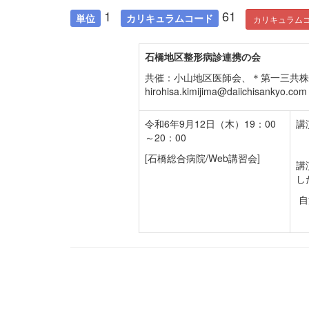
1
61
単位
カリキュラムコード
カリキュラム
石橋地区整形病診連携の会
共催：小山地区医師会、＊第一三共
hirohisa.kimijima@daiichisanky
令和6年9月12日（木）19：00
講
～20：00
[石橋総合病院/Web講習会]
講
し
自