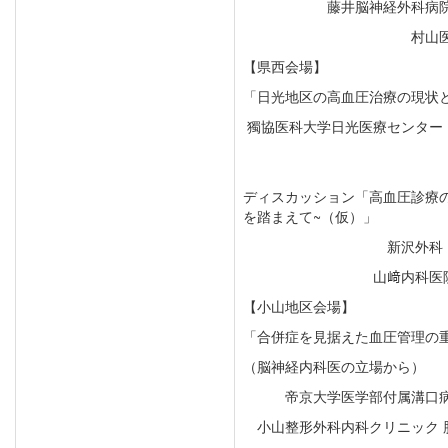
藤井脳神経外科病
村山
【県西会場】
「日光地区の高血圧治療の現状
獨協医科大学日光医療センター
ディスカッション「高血圧診療
を踏まえて~（仮）」
新沢外科
山﨑内科医
【小山地区会場】
「合併症を見据えた血圧管理の
（脳神経内科医の立場から）
帝京大学医学部付属溝口病
小山整形外科内科クリニック 