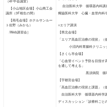
（4F中会議室）
自治医科大学 循環器内科講
【小山地区会場】小山商工会
議所（3F相生の間）
獨協医科大学 心臓・血管内科/
【両毛会場】ホテルサンルー
ト佐野（みかも）
○エリア講演
/Web講習会］
【県北会場】
「エリア高血圧治療の現状」（
小沼内科胃腸科クリニッ
【さくら市会場】
「心血管イベント予防を目指す高
を通して考える」
黒須病院 循
【宇都宮会場】
「高血圧治療の現状と課題」（
自治医科大学 循環器内科学講
ディスカッション「診療科ごと