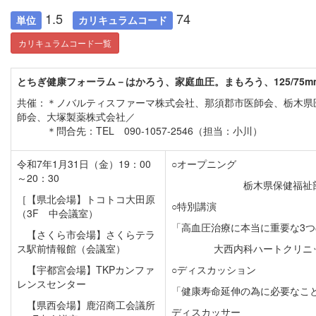
1.5
74
単位
カリキュラムコード
カリキュラムコード一覧
とちぎ健康フォーラム－はかろう、家庭血圧。まもろう、125/75m
共催：＊ノバルティスファーマ株式会社、那須郡市医師会、栃木県
師会、大塚製薬株式会社／
＊問合先：TEL 090-1057-2546（担当：小川）
令和7年1月31日（金）19：00
○オープニング
～20：30
栃木県保健福祉
［【県北会場】トコトコ大田原
○特別講演
（3F 中会議室）
「高血圧治療に本当に重要な3
【さくら市会場】さくらテラ
ス駅前情報館（会議室）
大西内科ハートクリニ
【宇都宮会場】TKPカンファ
○ディスカッション
レンスセンター
「健康寿命延伸の為に必要なこ
【県西会場】鹿沼商工会議所
ディスカッサー