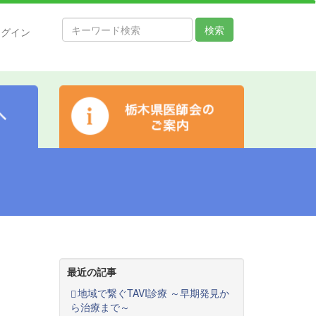
検索
ログイン
最近の記事
地域で繋ぐTAVI診療 ～早期発見か
ら治療まで～