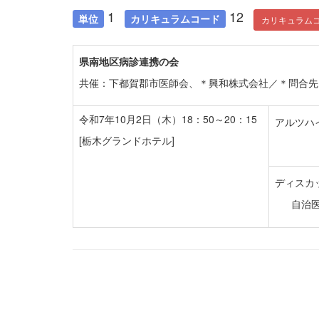
1
12
単位
カリキュラムコード
カリキュラム
県南地区病診連携の会
共催：下都賀郡市医師会、＊興和株式会社／＊問合先：TE
令和7年10月2日（木）18：50～20：15
アルツハ
[栃木グランドホテル]
ディスカ
自治