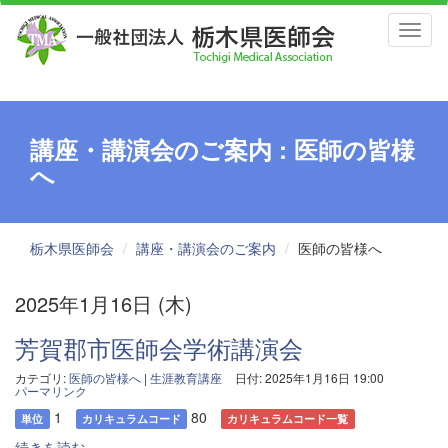
Toggl
naviga
講座・講演会のご案内 : 医師の皆様
へ
栃木県医師会
講座・講演会のご案内
医師の皆様へ
2025年1月16日 (木)
芳賀郡市医師会学術講演会
カテゴリ:
医師の皆様へ
|
生涯教育講座
日付: 2025年1月16日 19:00
パーマリンク
1
80
単位
カリキュラムコード
カリキュラムコード一覧
続きを読む