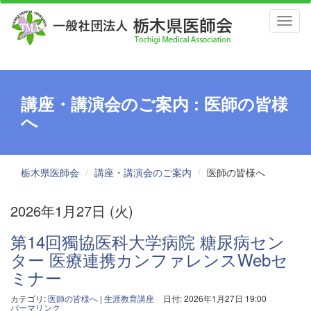
Toggl
naviga
講座・講演会のご案内 : 医師の皆様
へ
栃木県医師会
講座・講演会のご案内
医師の皆様へ
2026年1月27日 (火)
第14回獨協医科大学病院 糖尿病セン
ター 医療連携カンファレンスWebセ
ミナー
カテゴリ:
医師の皆様へ
|
生涯教育講座
日付: 2026年1月27日 19:00
パーマリンク