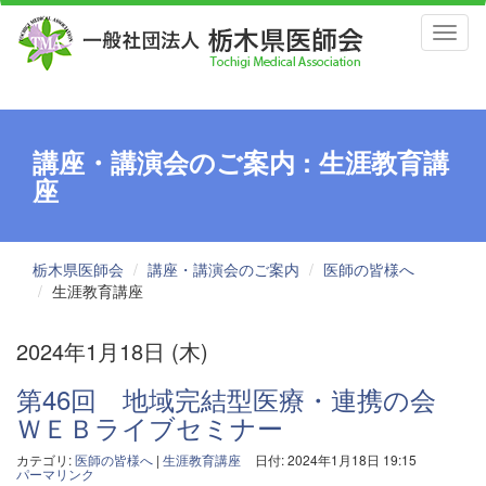
Toggl
naviga
講座・講演会のご案内 : 生涯教育講
座
栃木県医師会
講座・講演会のご案内
医師の皆様へ
生涯教育講座
2024年1月18日 (木)
第46回 地域完結型医療・連携の会
ＷＥＢライブセミナー
カテゴリ:
医師の皆様へ
|
生涯教育講座
日付: 2024年1月18日 19:15
パーマリンク