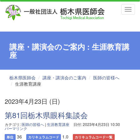
Toggl
naviga
講座・講演会のご案内 : 生涯教育講
座
栃木県医師会
講座・講演会のご案内
医師の皆様へ
生涯教育講座
2023年4月23日 (日)
第81回栃木県眼科集談会
カテゴリ:
医師の皆様へ
|
生涯教育講座
日付: 2023年4月23日 10:30
パーマリンク
36
1.0
単位
カリキュラムコード
カリキュラムコード一覧