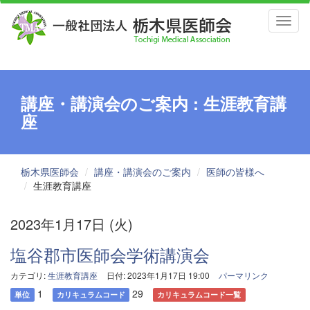
Toggl
naviga
講座・講演会のご案内 : 生涯教育講
座
栃木県医師会
講座・講演会のご案内
医師の皆様へ
生涯教育講座
2023年1月17日 (火)
塩谷郡市医師会学術講演会
カテゴリ:
生涯教育講座
日付: 2023年1月17日 19:00
パーマリンク
1
29
単位
カリキュラムコード
カリキュラムコード一覧