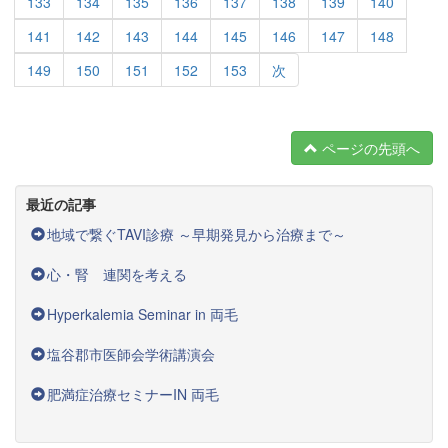
133
134
135
136
137
138
139
140
141
142
143
144
145
146
147
148
149
150
151
152
153
次
ページの先頭へ
最近の記事
地域で繋ぐTAVI診療 ～早期発見から治療まで～
心・腎 連関を考える
Hyperkalemia Seminar in 両毛
塩谷郡市医師会学術講演会
肥満症治療セミナーIN 両毛