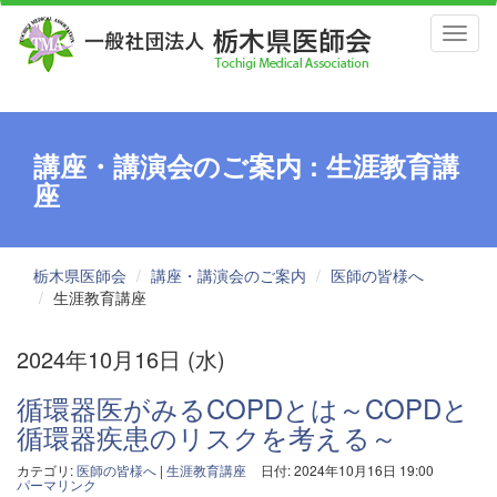
Toggl
naviga
講座・講演会のご案内 : 生涯教育講
座
栃木県医師会
講座・講演会のご案内
医師の皆様へ
生涯教育講座
2024年10月16日 (水)
循環器医がみるCOPDとは～COPDと
循環器疾患のリスクを考える～
カテゴリ:
医師の皆様へ
|
生涯教育講座
日付: 2024年10月16日 19:00
パーマリンク