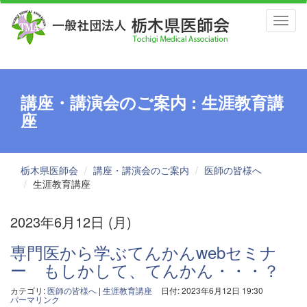
Toggl
naviga
講座・講演会のご案内 : 生涯教育講
座
栃木県医師会
講座・講演会のご案内
医師の皆様へ
生涯教育講座
2023年6月12日 (月)
専門医から学ぶてんかんwebセミナ
ー もしかして、てんかん・・・？
カテゴリ:
医師の皆様へ
|
生涯教育講座
日付: 2023年6月12日 19:30
パーマリンク